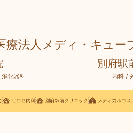
医療法人メディ・キュー
院
別府駅
/ 消化器科
内科 /
約
ヒロセ内科
別府駅前クリニック
メディカルコス